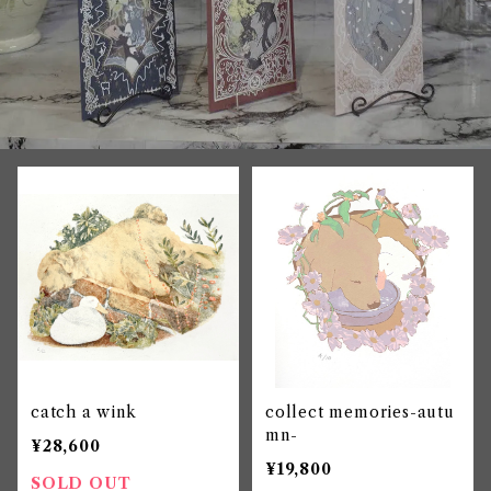
catch a wink
collect memories-autu
mn-
¥28,600
¥19,800
SOLD OUT