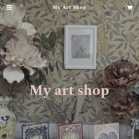
My Art Shop
My art shop